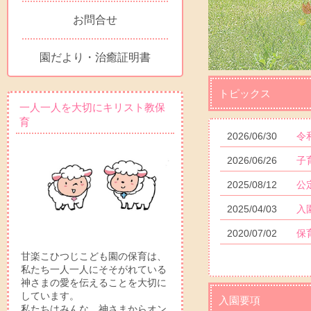
お問合せ
園だより・治癒証明書
トピックス
一人一人を大切にキリスト教保
育
2026/06/30
令
2026/06/26
子
2025/08/12
公
2025/04/03
入
2020/07/02
保
甘楽こひつじこども園の保育は、
私たち一人一人にそそがれている
神さまの愛を伝えることを大切に
しています。
入園要項
私たちはみんな、神さまからオン