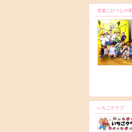
甘楽こひつじ小
いちごクラブ