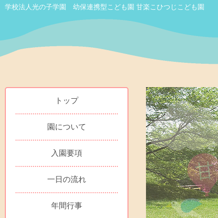
学校法人光の子学園 幼保連携型こども園 甘楽こひつじこども園
トップ
園について
入園要項
一日の流れ
年間行事